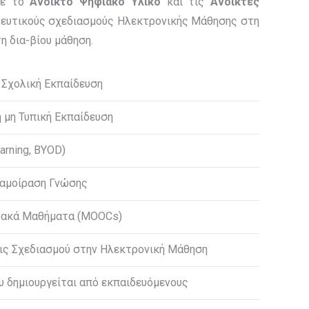
 με το
Ανοικτό Ψηφιακό Υλικό
και τις
Ανοικτές
ιδευτικούς σχεδιασμούς Ηλεκτρονικής Μάθησης στη
η δια-βίου μάθηση.
 Σχολική Εκπαίδευση
 μη Τυπική Εκπαίδευση
arning, BYOD)
ιαμοίραση Γνώσης
τυακά Μαθήματα (MOOCs)
ις Σχεδιασμού στην Ηλεκτρονική Μάθηση
 δημιουργείται από εκπαιδευόμενους