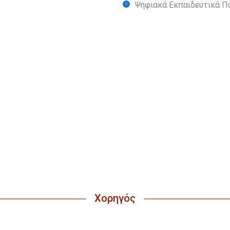
Ψηφιακά Εκπαιδευτικά Πα
οινωνία: eloer2023@primedu.u
Χορηγός