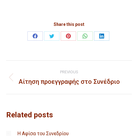
Share this post
Share
Share
Share
Share
Share
on
on
on
on
on
Facebook
Twitter
Pinterest
WhatsApp
LinkedIn
Post
PREVIOUS
navigation
Αίτηση προεγγραφής στο Συνέδριο
Previous
post:
Related posts
Η Αφίσα του Συνεδρίου